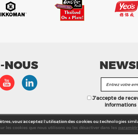
Z-NOUS
NEWS
J'accepte de recevo
informations
ur vous offrir la meilleure expérience sur notre site web.
tres, vous acceptez l’utilisation des cookies ou technologies simila
les
paramètr
ur les cookies que nous utilisons ou les désactiver dans
asins
Service commercial
Recrutement
Plan du site
Mention
© Tang Frères 2026