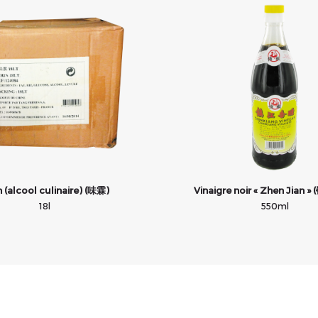
n (alcool culinaire) (味霖)
Vinaigre noir « Zhen Jian 
18l
550ml