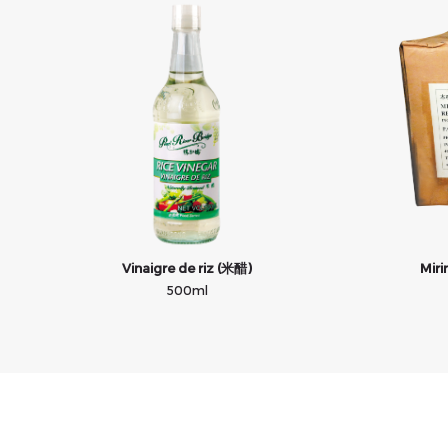
Vinaigre de riz (米醋)
Miri
500ml