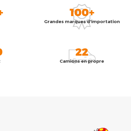
+
100+
Grandes marques d'importation
0
22
t
Camions en propre