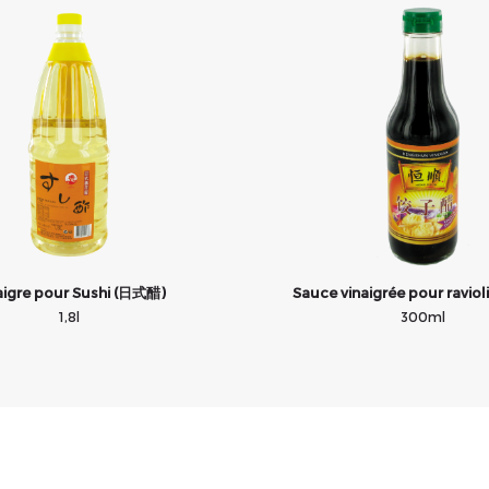
aigre pour Sushi (日式醋)
Sauce vinaigrée pour ravio
1,8l
300ml