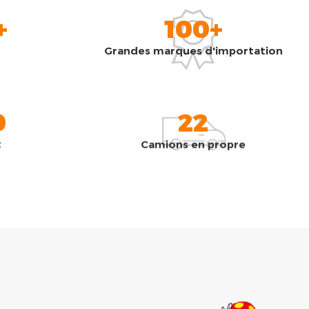
+
100+
Grandes marques d'importation
0
22
t
Camions en propre