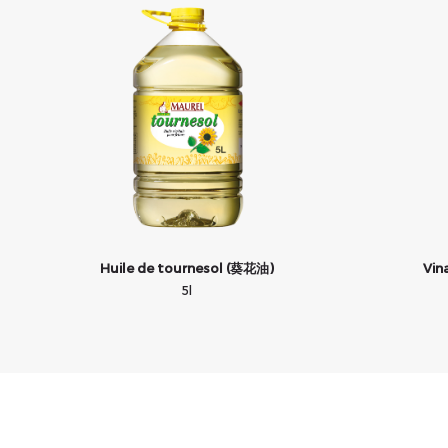
Huile de tournesol (葵花油)
Vin
5l