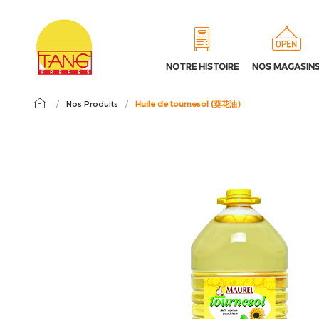
NOTRE HISTOIRE
NOS MAGASIN
/
Nos Produits
/
Huile de tournesol (葵花油)