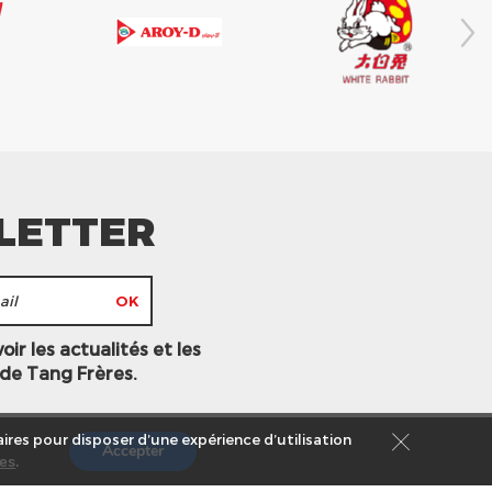
LETTER
ir les actualités et les
 de Tang Frères.
ires pour disposer d’une expérience d’utilisation
Accepter
es
.
s légales