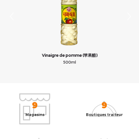
Vinaigre de pomme (苹果醋)
500ml
9
9
Magasins
Boutiques traiteur