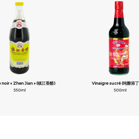
e noir « Zhen Jian » (镇江香醋)
Vinaigre sucré (纯酿添
550ml
500ml