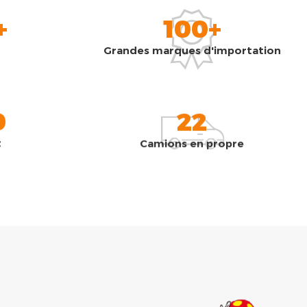
+
100+
Grandes marques d'importation
0
22
t
Camions en propre