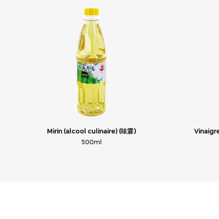
Mirin (alcool culinaire) (味霖)
Vinaigr
500ml