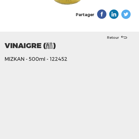
Partager
Retour
VINAIGRE (醋)
MIZKAN
- 500ml
- 122452