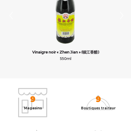
Vinaigre noir « Zhen Jian » (镇江香醋)
550ml
9
9
Magasins
Boutiques traiteur