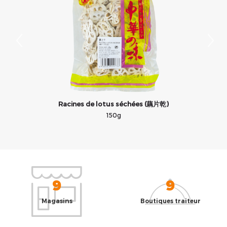
Racines de lotus séchées (藕片乾)
150g
9
9
Magasins
Boutiques traiteur