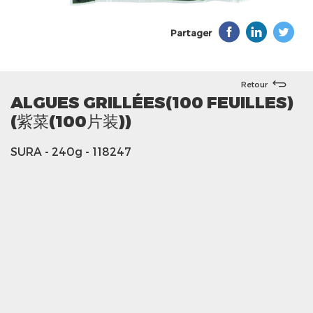
Partager
Retour
ALGUES GRILLÉES(100 FEUILLES)
(紫菜(100片装))
SURA
- 240g
- 118247