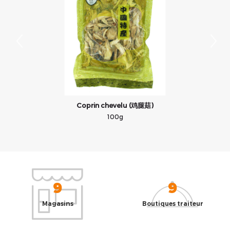
Coprin chevelu (鸡腿菇)
100g
9
9
Magasins
Boutiques traiteur