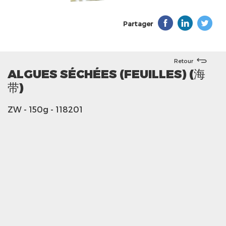
Partager
Retour
ALGUES SÉCHÉES (FEUILLES) (海
带)
ZW
- 150g
- 118201