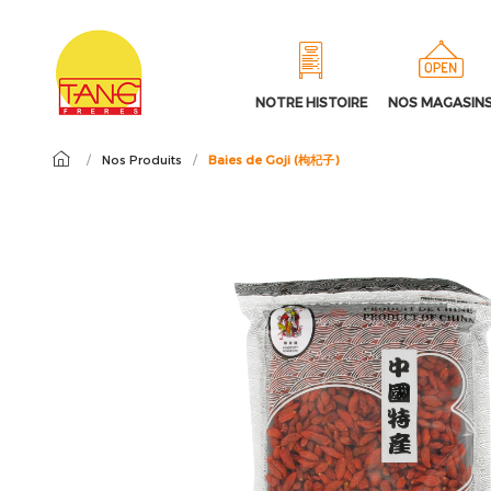
NOTRE HISTOIRE
NOS MAGASIN
/
Nos Produits
/
Baies de Goji (枸杞子)