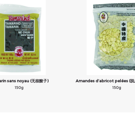
rin sans noyau (无核酸子)
Amandes d’abricot pelées 
150g
150g