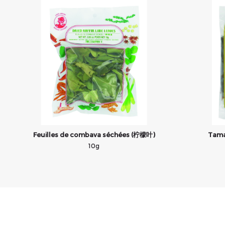
Feuilles de combava séchées (柠檬叶)
Tama
10g