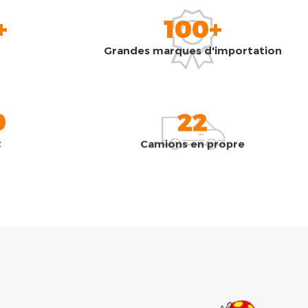
+
100+
Grandes marques d'importation
0
22
t
Camions en propre