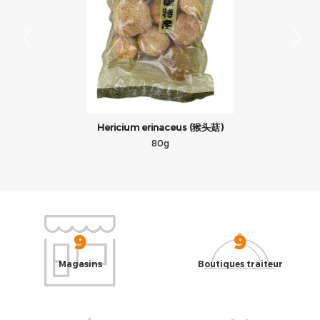
Hericium erinaceus (猴头菇)
80g
9
9
Magasins
Boutiques traiteur