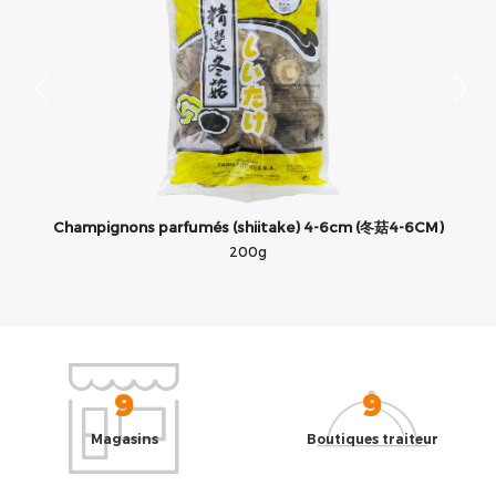
Champignons parfumés (shiitake) 4-6cm (冬菇4-6CM)
200g
9
9
Magasins
Boutiques traiteur