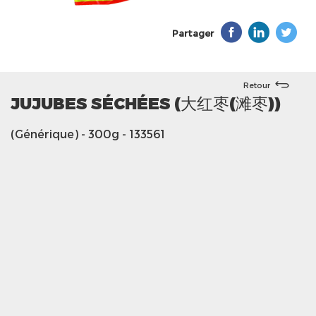
Partager
Retour
JUJUBES SÉCHÉES (大红枣(滩枣))
(Générique)
- 300g
- 133561