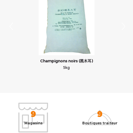
白
Champignons noirs (黑木耳)
5kg
9
9
Magasins
Boutiques traiteur