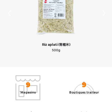
Riz aplati (青糯米)
500g
9
9
Magasins
Boutiques traiteur