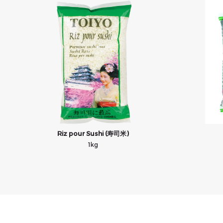
Riz pour Sushi (寿司米)
1kg