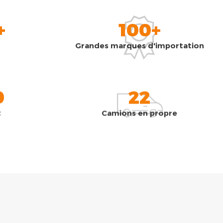
+
100+
Grandes marques d'importation
0
22
t
Camions en propre