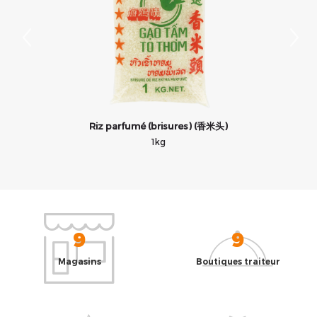
Riz parfumé (brisures) (香米头)
1kg
9
9
Magasins
Boutiques traiteur