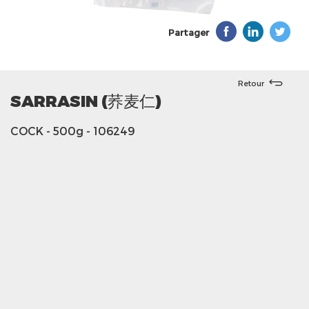
Partager
Retour
SARRASIN (荞麦仁)
COCK
- 500g
- 106249