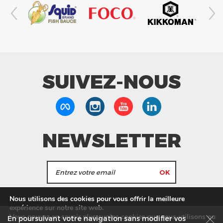
SUIVEZ-NOUS
NEWSLETTER
J'accepte de recevoir les actualités et les
Nous utilisons des cookies pour vous offrir la meilleure
informations de Tang Frères.
expérience sur notre site web.
Vous pouvez en savoir plus sur les cookies que nous utilisons ou
En poursuivant votre navigation sans modifier vos