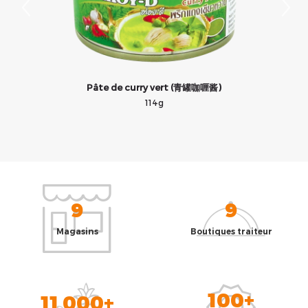
三
Pâte de curry vert (青罐咖喱酱)
114g
9
9
Magasins
Boutiques traiteur
100+
11 000+