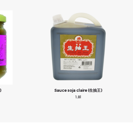
)
Sauce soja claire (生抽王)
1,8l