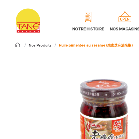
NOTRE HISTOIRE
NOS MAGASIN
/
Nos Produits
/
Huile pimentée au sésame (纯素芝麻油辣椒)