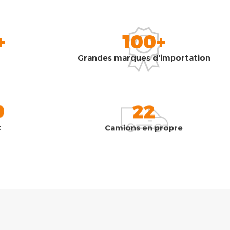
+
100+
Grandes marques d'importation
0
22
t
Camions en propre