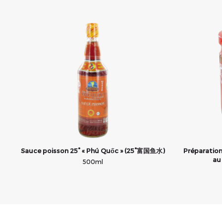
Sauce poisson 25° « Phú Quốc » (25°富国鱼水)
Préparation
au
500ml