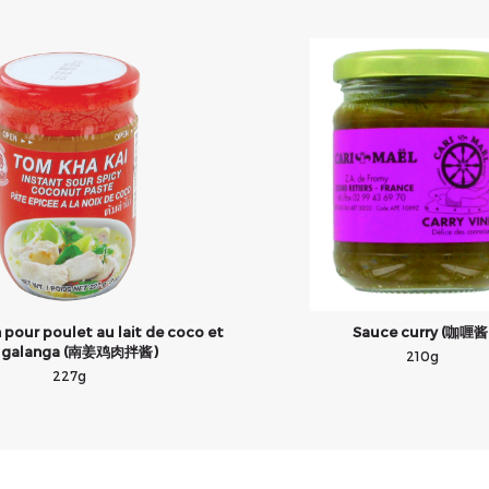
 pour poulet au lait de coco et
Sauce curry (咖喱酱
 galanga (南姜鸡肉拌酱)
210g
227g