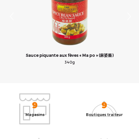
Sauce piquante aux fèves « Ma po » (麻婆酱)
340g
9
9
Magasins
Boutiques traiteur