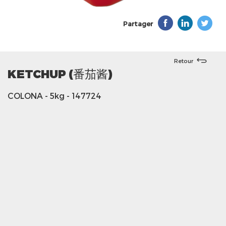
Partager
Retour
KETCHUP (番茄酱)
COLONA
- 5kg
- 147724