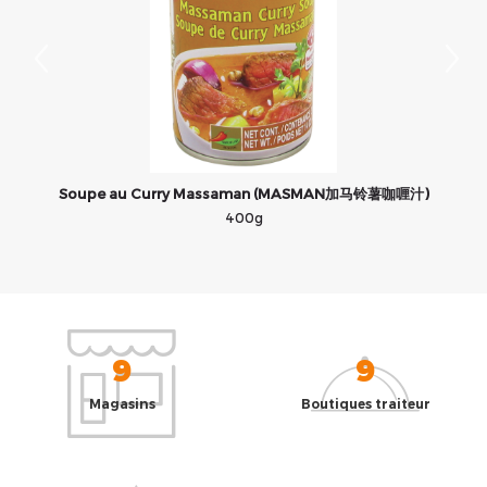
Soupe au Curry Massaman (MASMAN加马铃薯咖喱汁)
400g
9
9
Magasins
Boutiques traiteur