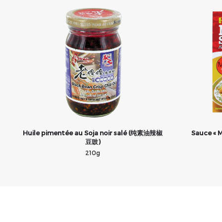
Huile pimentée au Soja noir salé (纯素油辣椒
Sauce «
豆豉)
210g