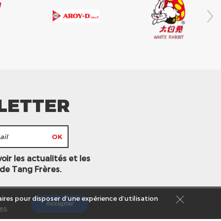
LETTER
ir les actualités et les
 de Tang Frères.
ires pour disposer d’une expérience d’utilisation
Accepter
es
.
s légales