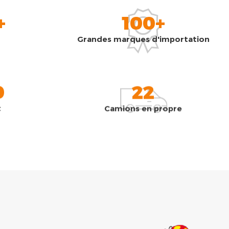
+
100+
Grandes marques d'importation
0
22
t
Camions en propre