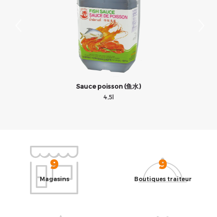
Sauce poisson (鱼水)
4,5l
9
9
Magasins
Boutiques traiteur