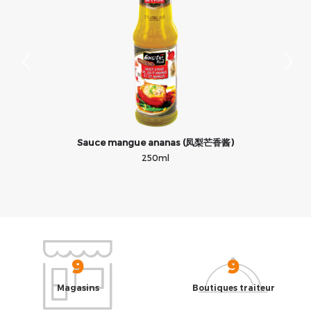
rs
Sauce mangue ananas (凤梨芒香酱)
250ml
9
9
Magasins
Boutiques traiteur