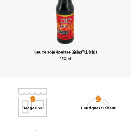
Sauce soja épaisse (金装鲜味老抽)
150ml
9
9
Magasins
Boutiques traiteur