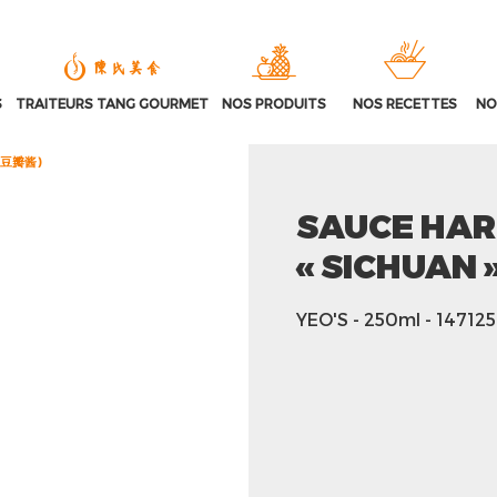
S
TRAITEURS TANG GOURMET
NOS PRODUITS
NOS RECETTES
NO
川辣豆瓣酱)
SAUCE HAR
« SICHUAN
YEO'S
- 250ml
- 147125