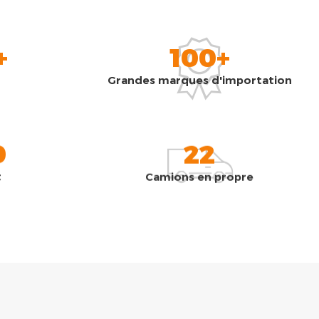
+
100+
Grandes marques d'importation
0
22
t
Camions en propre