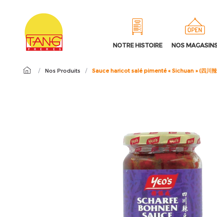
NOTRE HISTOIRE
NOS MAGASIN
/
Nos Produits
/
Sauce haricot salé pimenté « Sichuan » (四