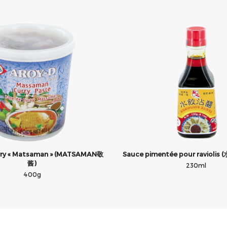
rry « Matsaman » (MATSAMAN敬
Sauce pimentée pour ravioli
酱)
230ml
400g