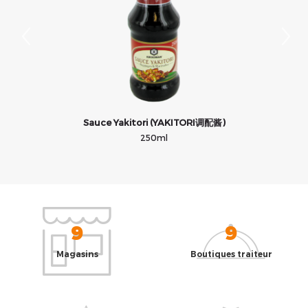
Sauce Yakitori (YAKITORI调配酱)
250ml
9
9
Magasins
Boutiques traiteur