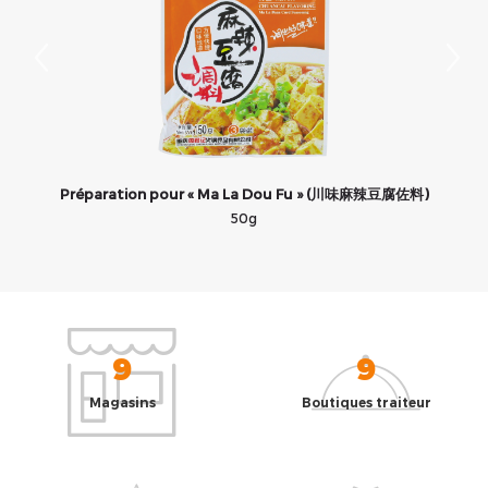
Préparation pour « Ma La Dou Fu » (川味麻辣豆腐佐料)
50g
9
9
Magasins
Boutiques traiteur