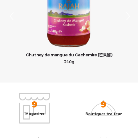
Chutney de mangue du Cachemire (芒果酱)
340g
9
9
Magasins
Boutiques traiteur