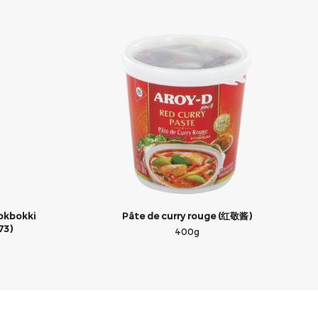
okbokki
Pâte de curry rouge (红敬酱)
73)
400g