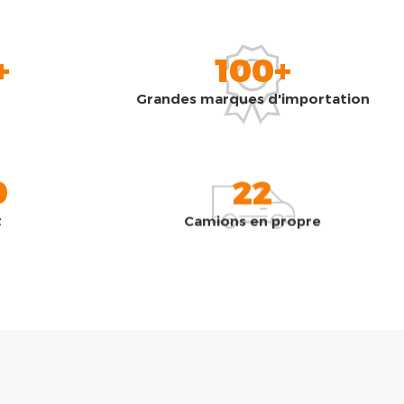
+
100+
Grandes marques d'importation
0
22
t
Camions en propre