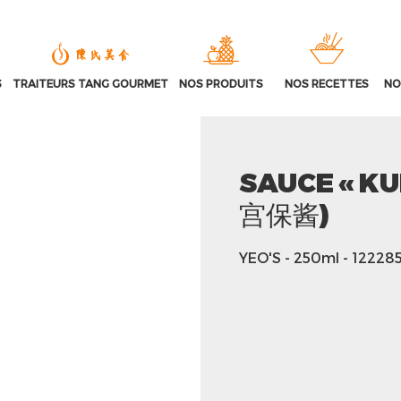
S
TRAITEURS TANG GOURMET
NOS PRODUITS
NOS RECETTES
NO
SAUCE « KU
宫保酱)
YEO'S
- 250ml
- 12228