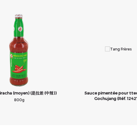
riracha (moyen) (是拉差 (中辣))
Sauce pimentée pour tte
Gochujang (Réf. 1242
800g