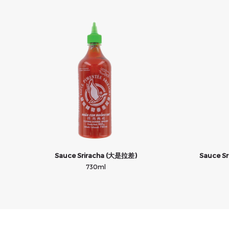
Sauce Sriracha (大是拉差)
Sauce S
730ml