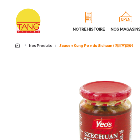
NOTRE HISTOIRE
NOS MAGASIN
/
Nos Produits
/
Sauce « Kung Po » du Sichuan (四川宫保酱)