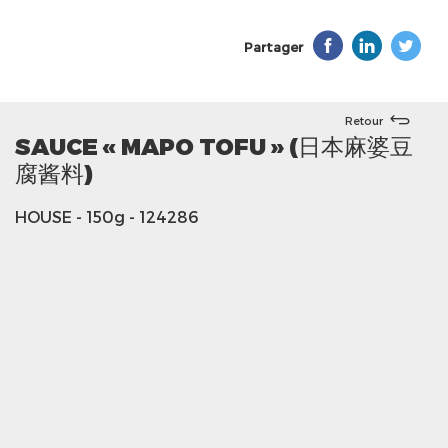
Partager
Retour
SAUCE « MAPO TOFU » (日本麻婆豆
腐酱料)
HOUSE
- 150g
- 124286