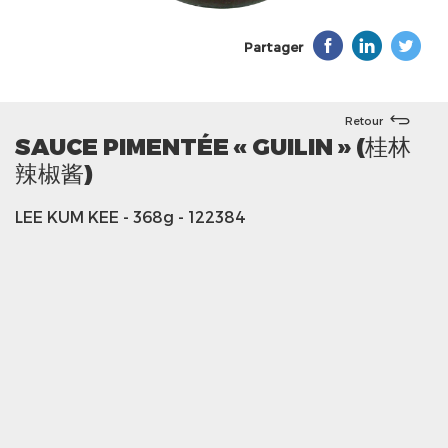
Partager
Retour
SAUCE PIMENTÉE « GUILIN » (桂林
辣椒酱)
LEE KUM KEE
- 368g
- 122384