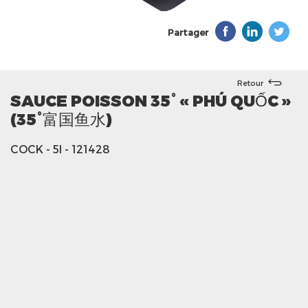
Partager
Retour
SAUCE POISSON 35° « PHÚ QUỐC »
(35°富国鱼水)
COCK
- 5l
- 121428