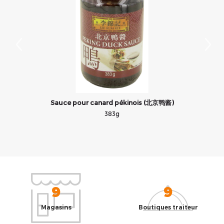
Sauce pour canard pékinois (北京鸭酱)
383g
9
9
Magasins
Boutiques traiteur