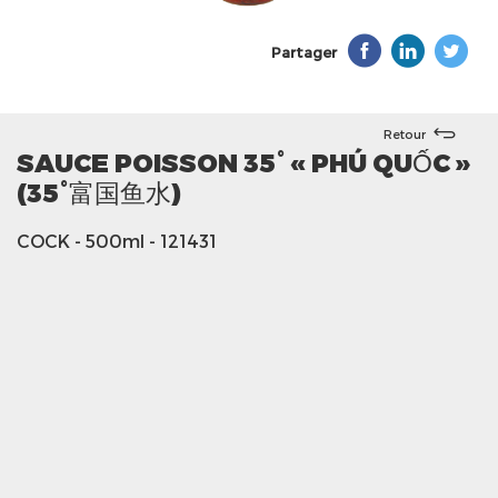
Partager
Retour
SAUCE POISSON 35° « PHÚ QUỐC »
(35°富国鱼水)
COCK
- 500ml
- 121431