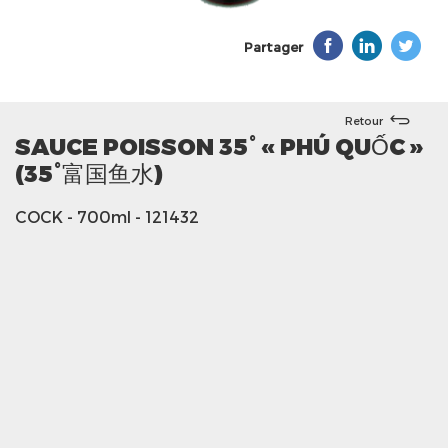
Partager
Retour
SAUCE POISSON 35° « PHÚ QUỐC »
(35°富国鱼水)
COCK
- 700ml
- 121432