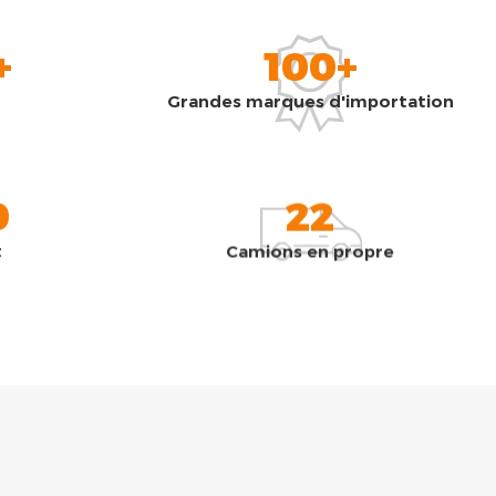
+
100+
Grandes marques d'importation
0
22
t
Camions en propre