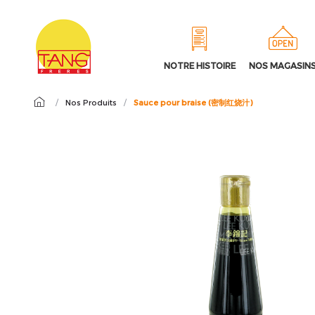
NOTRE HISTOIRE
NOS MAGASIN
/
Nos Produits
/
Sauce pour braise (密制红烧汁)