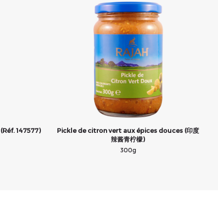
(Réf. 147577)
Pickle de citron vert aux épices douces (印度
辣酱青柠檬)
300g