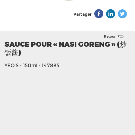
Partager
Retour
SAUCE POUR « NASI GORENG » (炒
饭酱)
YEO'S
- 150ml
- 147885