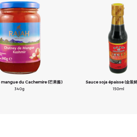
e mangue du Cachemire (芒果酱)
Sauce soja épaisse (金
340g
150ml