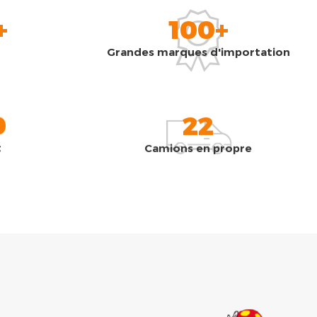
+
100+
Grandes marques d'importation
0
22
t
Camions en propre