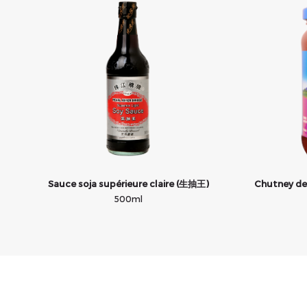
Sauce soja supérieure claire (生抽王)
Chutney d
500ml