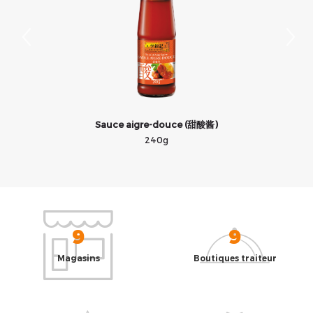
Sauce aigre-douce (甜酸酱)
240g
9
9
Magasins
Boutiques traiteur