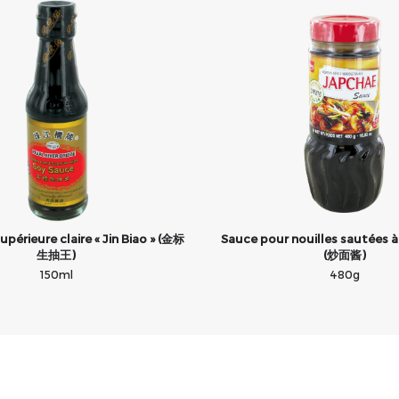
upérieure claire « Jin Biao » (金标
Sauce pour nouilles sautées à
生抽王)
(炒面酱)
150ml
480g