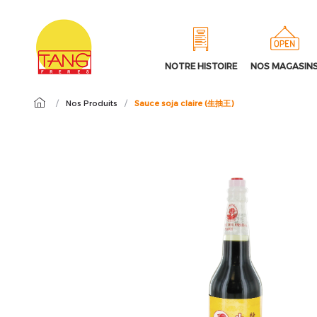
NOTRE HISTOIRE
NOS MAGASIN
/
Nos Produits
/
Sauce soja claire (生抽王)