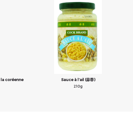
 la coréenne
Sauce à l’ail (蒜蓉)
210g