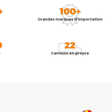
+
100+
Grandes marques d'importation
0
22
t
Camions en propre