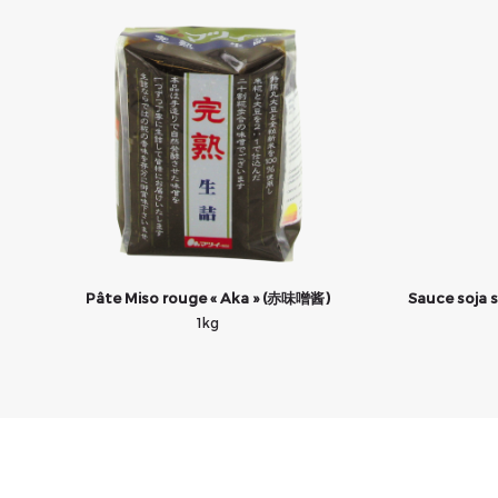
Pâte Miso rouge « Aka » (赤味噌酱)
Sauce soja s
1kg