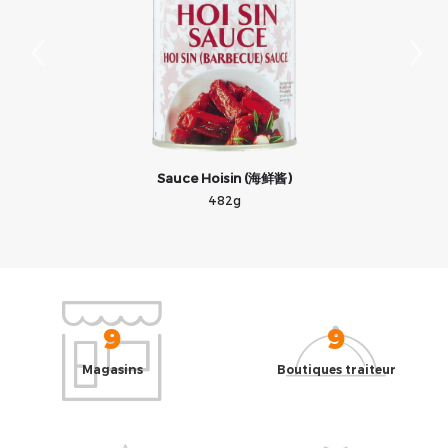
Sauce Hoisin (海鲜酱)
482g
9
9
Magasins
Boutiques traiteur