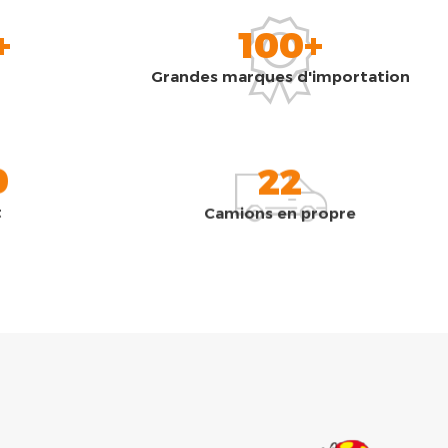
+
100+
Grandes marques d'importation
0
22
t
Camions en propre