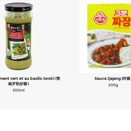
ent vert et au basilic (wok) (青
Sauce Jjajang (炸酱
椒罗勒炒酱)
200g
300ml