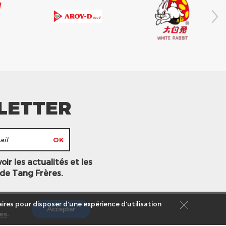
LETTER
ir les actualités et les
 de Tang Frères.
ires pour disposer d’une expérience d’utilisation
Accepter
es
.
s légales