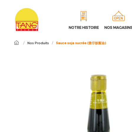
NOTRE HISTOIRE
NOS MAGASIN
/
Nos Produits
/
Sauce soja sucrée (煲仔饭酱油)