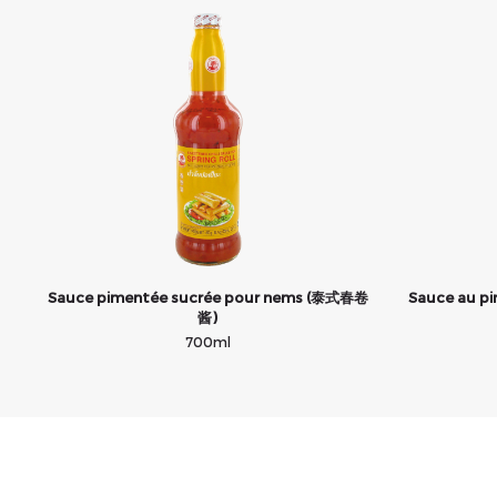
Sauce pimentée sucrée pour nems (泰式春卷
Sauce au pim
酱)
700ml