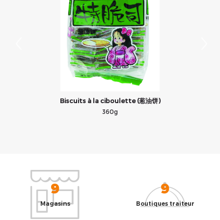
s)
Biscuits à la ciboulette (葱油饼)
360g
9
9
Magasins
Boutiques traiteur