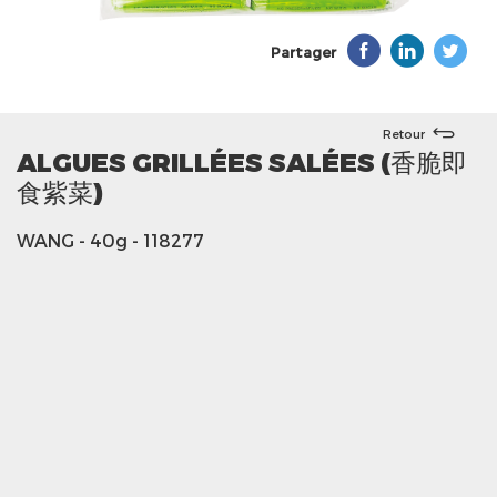
Partager
Retour
ALGUES GRILLÉES SALÉES (香脆即
食紫菜)
WANG
- 40g
- 118277