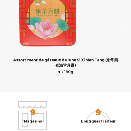
Assortiment de gâteaux de lune Si Xi Man Tang (京华四
喜满堂月饼)
4 x 180g
9
9
Magasins
Boutiques traiteur