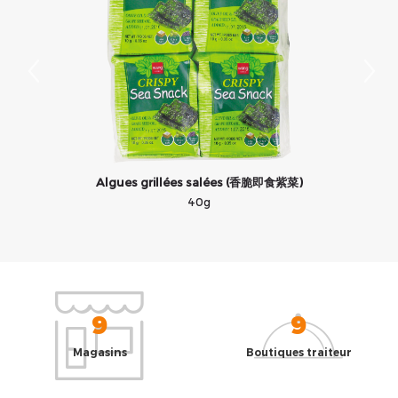
Algues grillées salées (香脆即食紫菜)
40g
9
9
Magasins
Boutiques traiteur