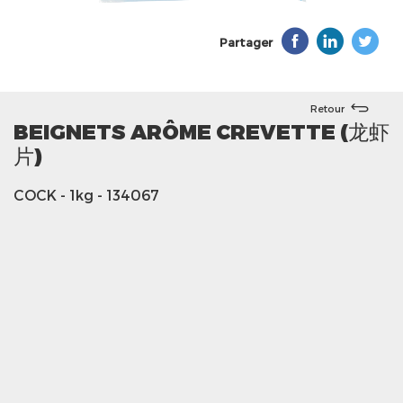
Partager
Retour
BEIGNETS ARÔME CREVETTE (龙虾
片)
COCK
- 1kg
- 134067