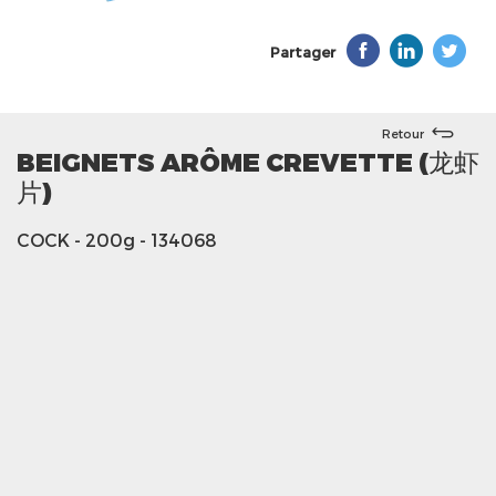
Partager
Retour
BEIGNETS ARÔME CREVETTE (龙虾
片)
COCK
- 200g
- 134068