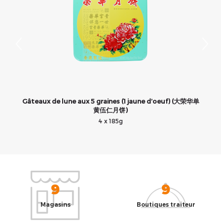
Gâteaux de lune aux 5 graines (1 jaune d’oeuf) (大荣华单
黄伍仁月饼)
4 x 185g
9
9
Magasins
Boutiques traiteur