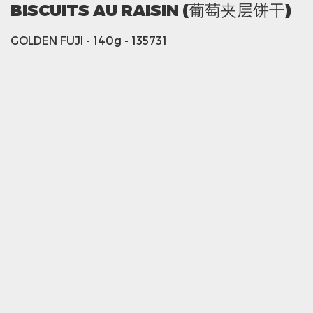
BISCUITS AU RAISIN (葡萄夹层饼干)
GOLDEN FUJI
- 140g
- 135731