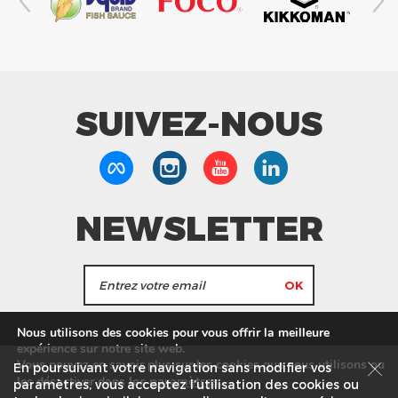
SUIVEZ-NOUS
NEWSLETTER
J'accepte de recevoir les actualités et les
Nous utilisons des cookies pour vous offrir la meilleure
informations de Tang Frères.
expérience sur notre site web.
Vous pouvez en savoir plus sur les cookies que nous utilisons ou
En poursuivant votre navigation sans modifier vos
les
paramètres
.
les désactiver dans
Nos Magasins
Service commercial
Recrutement
paramètres, vous acceptez l’utilisation des cookies ou