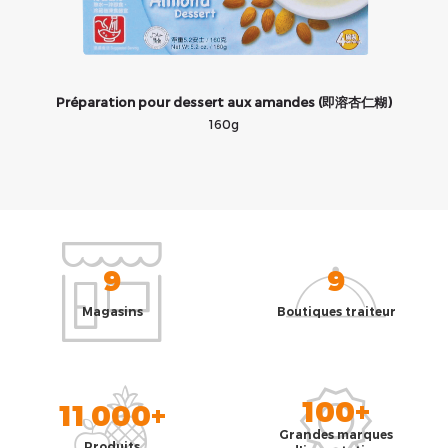
芝
Préparation pour dessert aux amandes (即溶杏仁糊)
160g
9
9
Magasins
Boutiques traiteur
100+
11 000+
Grandes marques
Produits