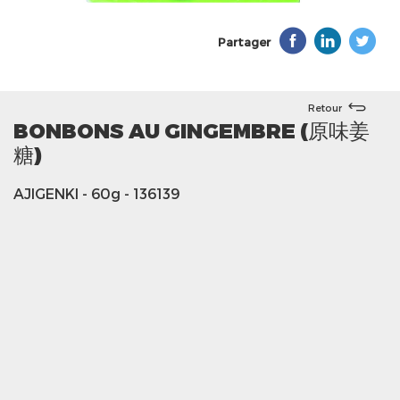
Partager
Retour
BONBONS AU GINGEMBRE (原味姜
糖)
AJIGENKI
- 60g
- 136139