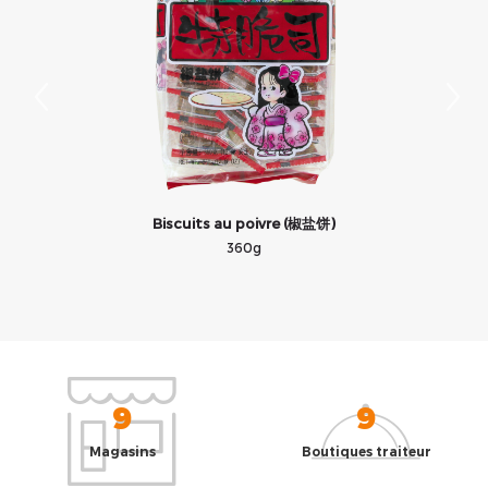
Biscuits au poivre (椒盐饼)
360g
9
9
Magasins
Boutiques traiteur