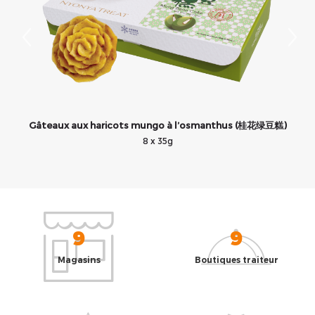
Gâteaux aux haricots mungo à l’osmanthus (桂花绿豆糕)
8 x 35g
9
9
Magasins
Boutiques traiteur