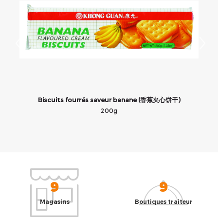
芝
Biscuits fourrés saveur banane (香蕉夹心饼干)
A
200g
9
9
Magasins
Boutiques traiteur