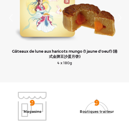
Gâteaux de lune aux haricots mungo (1 jaune d’oeuf) (港
G
式金牌豆沙蛋月饼)
4 x 180g
9
9
Magasins
Boutiques traiteur